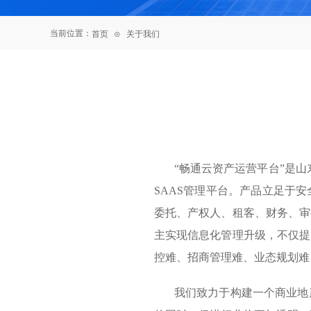
当前位置：
首页
⊙
关于我们
“畅通云资产运营平台”是山东
SAAS管理平台。产品立足于
委托、产权人、租客、财务、审
主实现信息化管理升级，不仅提
控难、招商管理难、业态规划难
我们致力于构建一个商业地产