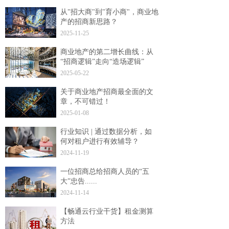
从"招大商"到"育小商"，商业地
产的招商新思路？
2025-11-25
商业地产的第二增长曲线：从
“招商逻辑”走向“造场逻辑”
2025-05-22
关于商业地产招商最全面的文
章，不可错过！
2025-01-08
行业知识 | 通过数据分析，如
何对租户进行有效辅导？
2024-11-19
一位招商总给招商人员的“五
大”忠告......
2024-11-14
【畅通云行业干货】租金测算
方法