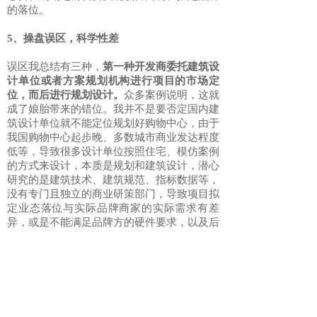
的落位。
5、操盘误区，科学性差
误区我总结有三种，
第一种开发商委托建筑设
计单位或者方案规划机构进行项目的市场定
位，而后进行规划设计。
众多案例说明，这就
成了娘胎带来的错位。我并不是要否定国内建
筑设计单位就不能定位规划好购物中心，由于
我国购物中心起步晚、多数城市商业发达程度
低等，导致很多设计单位按照住宅、模仿案例
的方式来设计，本质是规划和建筑设计，潜心
研究的是建筑技术、建筑规范、指标数据等，
没有专门且独立的商业研策部门，导致项目拟
定业态落位与实际品牌商家的实际需求有差
异，或是不能满足品牌方的硬件要求，以及后
期实际运营时出现设计不合理的状况，导致品
牌方不能在此开店。
第二是开发商按照市场上开业入市运营良好的
项目进行模仿
，常见的被模仿对象有万达广
场、大悦城等。
商业项目如果通过模仿就能取