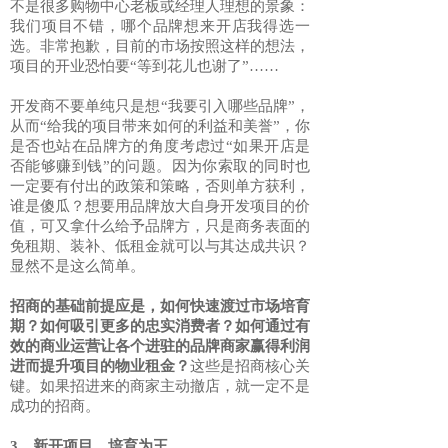
不是很多购物中心老板或经理人理想的景象：
我们项目不错，哪个品牌想来开店我得选一
选。非常抱歉，目前的市场按照这样的想法，
项目的开业恐怕要“等到花儿也谢了”……
开发商不要单纯只是想“我要引入哪些品牌”，
从而“给我的项目带来如何的利益和美誉”，你
是否也站在品牌方的角度考虑过“如果开店是
否能够赚到钱”的问题。因为你索取的同时也
一定要有付出的政策和策略，否则单方获利，
谁是傻瓜？想要用品牌放大自身开发项目的价
值，可又拿什么给予品牌方，只是商务表面的
免租期、装补、低租金就可以与其达成共识？
显然不是这么简单。
招商的基础前提应是，如何快速渡过市场培育
期？如何吸引更多的忠实消费者？如何通过有
效的商业运营让各个进驻的品牌商家赢得利润
进而提升项目的物业租金？
这些是招商核心关
键。如果招进来的商家主动撤店，就一定不是
成功的招商。
3、新开项目，培育为王