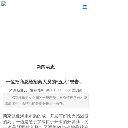
选择畅通云 开启资产运营管理数字时代
快速体验
新闻动态
一位招商总给招商人员的“五大”忠告......
来源:
畅通云
发布时间:
2024-11-14
1168
次浏览
招商就像男女之间的一场恋爱，只有情投意合才能
结成连理，否则只能是剃头挑子一头热。
商家就像海水本质的咸，开发商好比火焰温度
的高，一边是急于加温忙于开业的开发商，另
一边是既要优良择址又要能够赚钱的品牌商