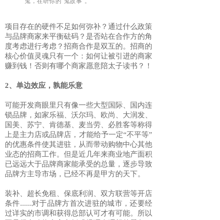
鬼，在听你的“鬼故事”。
项目存在的硬件不足如何弥补？通过什么政策
与品牌商家来平衡砝码？是否站在合作方的角
度考虑进行考虑？招商合作是双互的。招商的
核心价值灵魂只有一个：如何让被引进的商家
赚到钱！否则有哪个商家愿意陪太子读书？！
2、单边效应，孰能乐意
可能开发商眼里只有像一些大型国际、国内连
锁品牌，如家乐福、沃尔玛、欧尚、大润发、
国美、苏宁、肯德基、麦当劳、必胜客等称得
上是主力店或品牌店，才能给予一定“不平等”
的优惠条件使其进驻，从而带动购物中心其他
业态的招商工作。但是近几年来商业地产面积
已远远大于品牌商家能承受的总量，逐步导致
品牌方主导市场，已经不再是甲方的天下。
装补、超长免租、保底利润、双方联营等开店
条件......对于品牌方首次进驻的城市，还要经
过详实的市调和获得总部认可才有可能。所以