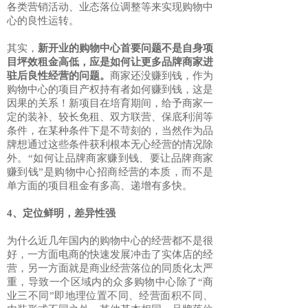
各类营销活动、业态落位调整等来实现购物中
心的良性运转。
其实，
新
开业的购物中心首要问题不是自身项
目坪效租金高低，应是如何让更多品牌商家进
驻后良性经营的问题。
商家还没赚到钱，作为
购物中心的项目产权持有者如何赚到钱，这是
因果的关系！新项目在培育期间，给予商家一
定的装补、较长免租、双方联营、保底利润等
条件，在某种条件下是不苛刻的，当然作为品
牌想通过这些条件获利根本无心经营的情况除
外。“如何让品牌商家赚到钱、要让品牌商家
赚到钱”是购物中心招商经营的本质，而不是
单方面的项目租金有多高、递增有多快。
4、定位鲜明，差异性强
为什么近几年国内的购物中心的经营都不是很
好，一方面电商的快速发展冲击了实体店的经
营，另一方面就是商业经营落位的同质化太严
重，导致一个区域内的众多购物中心除了“商
业三不同”即地理位置不同、经营面积不同、