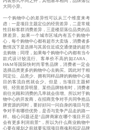
内装形式不同之外，其他基本相同，品牌落位
大同小异。
一个购物中心的差异性可以从三个维度来考
虑：一是项目主题定位的经营差异，二是常规
性目标客群消费差异，三是楼层落位品类的品
牌差异。如果一个城市区域内有五个购物中
心，每个购物中心都有超市大卖场，消费者多
数情况下是选择与其居住近或交通便捷的超市
去购物；同理，如果每个购物中心内都有当今
款式设计较流行、客单价不高的如ZARA、
H&M等国际快时尚零售品牌，消费者一定会
选择品类更多的购物中心去购买。因此对于相
同定位、品类少、拥有同样品牌的购物中心项
目的客流自然就会少。但是，当项目主题鲜
明、经营差异明显、某些品牌独有时，消费者
前往光顾和消费的几率就会倍增。所以对于购
物中心的开发商，在招商竞争对手共同争抢品
牌资源的同时，要好好问一问自身的项目与竞
争对手有哪些优势，是否与竞争产品走的路一
样。核心问题还是“品牌商家在哪个项目开店
会有更多利润前景”，所以为什么商业购物中
心要在规划之前就要实现项目商魂和拟定品牌