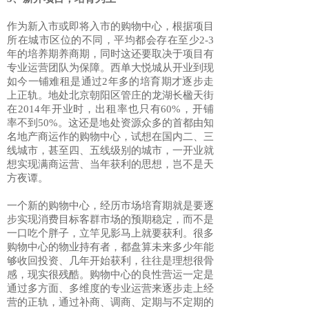
作为新入市或即将入市的购物中心，根据项目
所在城市区位的不同，平均都会存在至少2-3
年的培养期养商期，同时这还要取决于项目有
专业运营团队为保障。西单大悦城从开业到现
如今一铺难租是通过2年多的培育期才逐步走
上正轨。地处北京朝阳区管庄的龙湖长楹天街
在2014年开业时，出租率也只有60%，开铺
率不到50%。这还是地处资源众多的首都由知
名地产商运作的购物中心，试想在国内二、三
线城市，甚至四、五线级别的城市，一开业就
想实现满商运营、当年获利的思想，岂不是天
方夜谭。
一个新的购物中心，经历市场培育期就是要逐
步实现消费目标客群市场的预期稳定，而不是
一口吃个胖子，立竿见影马上就要获利。很多
购物中心的物业持有者，都盘算未来多少年能
够收回投资、几年开始获利，往往是理想很骨
感，现实很残酷。购物中心的良性营运一定是
通过多方面、多维度的专业运营来逐步走上经
营的正轨，通过补商、调商、定期与不定期的