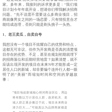
家。多年来，我接到的诉求更多是：“我们项
目计划今年年底开业，想请你们帮我解决招商
问题。”先不说需不需要这么多商业项目，招
商就像男女之间的一场恋爱，只有情投意合才
能结成连理，否则只能是剃头挑子一头热。
1、老王卖瓜，自卖自夸
我想没有一个项目不炫耀自己的优势和特点，
这都无可非议。但作为开发商是否真的清楚项
目存在的劣势、不足，甚至在规划初期就埋下
的招商落位和后期经营地雷？如果清楚，就不
应该出现开发的项目在未来N年才能形成一定
居住人口的新城，却非要编个连外行人都一眼
明了的“美丽”而缩短时间和空间的穿越故
事：
“项目地处新城核心绝对商业区位，周边
将有数以万计居住人群，政府机关、老
城人群正逐步搬迁于此，项目未来商业
潜力巨大……”可能真以为品牌商家都是